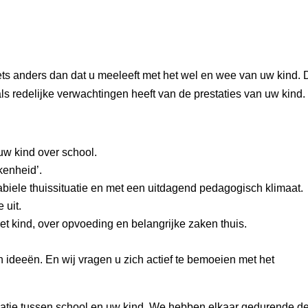
ts anders dan dat u meeleeft met het wel en wee van uw kind. 
s redelijke verwachtingen heeft van de prestaties van uw kind.
uw kind over school.
kkenheid’.
abiele thuissituatie en met een uitdagend pedagogisch klimaat.
 uit.
t kind, over opvoeding en belangrijke zaken thuis.
 ideeën. En wij vragen u zich actief te bemoeien met het
latie tussen school en uw kind. We hebben elkaar gedurende d