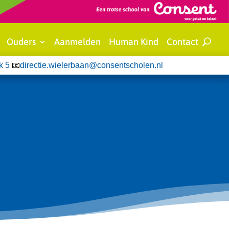
Ouders
Aanmelden
Human Kind
Contact
k 5
📧
directie.wielerbaan@consentscholen.nl