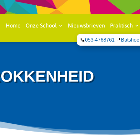
Home
Onze School
Nieuwsbrieven
Praktisch
📞
053-4768761
📍
Batshoe
ROKKENHEID